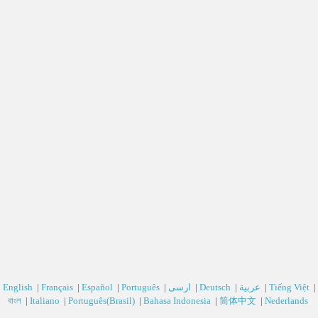
English
|
Français
|
Español
|
Português
|
ارسی‎
|
Deutsch‎
|
عربية‎
|
Tiếng Việt
|
বাংল
|
Italiano
|
Português(Brasil)
|
Bahasa Indonesia
|
简体中文
|
Nederlands